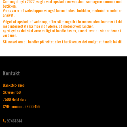
Som noget nyt i 2022, valgte vi at opstarte en webshop, som agere sammen med
butikken.
Vores varer på webshoppen vil også kunne findes i butikken, medmindre andet er
angivet.
Valget af opstart af webshop, efter så mange år i branchen uden, kommer i takt
med internettets kæmpe indflydelse, på motorcykelbranchen,
og vi syntes det skal være muligt at handle hos os, uanset hvor du sidder henne i
verdenen.
Så uanset om du handler på nettet eller i butikken, er det muligt at handle lokalt!
Kontakt
BanksMc-shop
Skivevej 150
7500 Holstebro
CVR-nummer
:
82633456
97461344