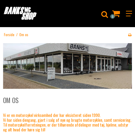
0
Forside
/
Om os
OM OS
Vi er en motorcykel virksomhed der har eksisteret siden 1990.
Vi har siden dengang, gjort i salg af nye og brugte motorcyklen, samt servicering.
Til motorcykelforretningen, er der tilhørende afdelinger med tøj, hjelme, udstyr
og alt hvad der høre sig til!