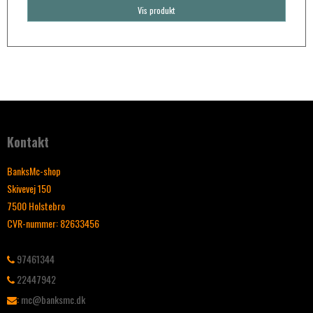
Vis produkt
Kontakt
BanksMc-shop
Skivevej 150
7500 Holstebro
CVR-nummer
:
82633456
97461344
22447942
:
mc@banksmc.dk