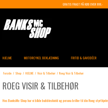
GRATIS FRAGT PÅ KØB OVER 999,-
HJELME
MOTORCYKEL BEKLÆDNING
FRITID & GAVEIDÉER
Forside
/
Shop
/
HJELME
/
Visir & Tilbehør
/
Roeg Visir & Tilbehør
ROEG VISIR & TILBEHØR
Hos BanksMc-Shop har vi både bubbleshield og peruna briller til din Roeg styrthjelm