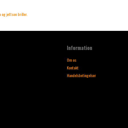
 og jettson briller.
Information
Om os
Kontakt
Handelsbetingelser