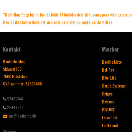
Til din åbne Roeg hjelm, kan du både få bubbleshield visir, sonny peak visir og peruna
Hvis du ikke kunne finde det visir eller de briller du søgte, så skriv til os.
Kontakt
Mærker
BanksMc-shop
Beeline Moto
Skivevej 150
Bel-Ray
7500 Holstebro
Bike-Lift
CVR-nummer
:
82633456
Cardo Systems
Chigee
97461344
Daytona
22447942
DIVERSE
:
mc@banksmc.dk
Forcefield
FuelFriend
Sitemap