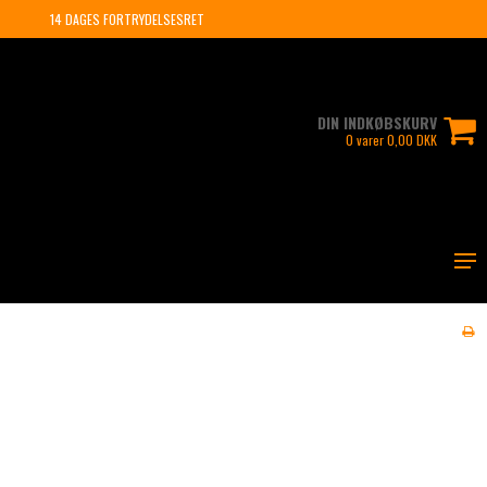
14 DAGES FORTRYDELSESRET
DIN INDKØBSKURV
0 varer 0,00 DKK