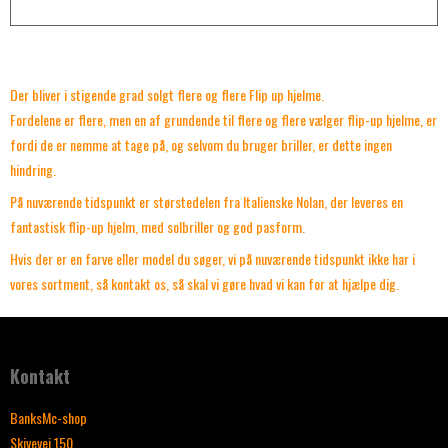
Der bliver i stigende grad solgt flere og flere Flip up hjelme.
Fordelene er flere, men en af grundende til flere og flere vælger flip-up hjelme, er
fordi de er nemme at tage på, og selvom du bruger briller, er dette ingen
hindring.
På nuværende tidspunkt er størstedelen fra Italienske Nolan, der leveres en
fantastisk flip-up hjelm, med solbriller og god pasform.
Hvis der er en farve eller model du søger, vi på nuværende tidspunkt ikke har i
vores sortment, så kontakt os, så skal vi gøre hvad vi kan for at hjælpe dig.
Kontakt
BanksMc-shop
Skivevej 150