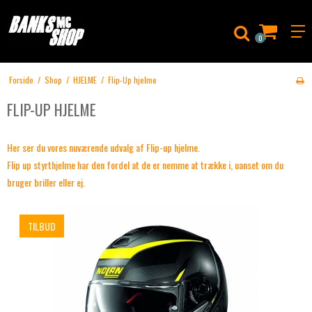
0
Forside
/
Shop
/
HJELME
/
Flip-Up hjelme
FLIP-UP HJELME
Her ser du vores nuværende udvalg af Flip-up hjelme.
Flip up styrthjelme har den fordel at de er nemme at trække i, uanset om du
bruger briller eller ej.
TILBUD