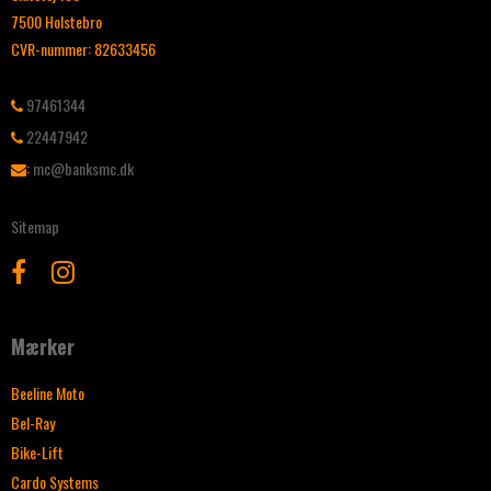
7500 Holstebro
CVR-nummer
:
82633456
97461344
22447942
:
mc@banksmc.dk
Sitemap
Mærker
Beeline Moto
Bel-Ray
Bike-Lift
Cardo Systems