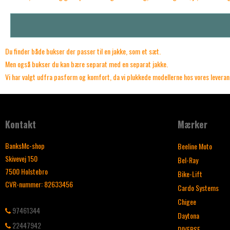
Du finder både bukser der passer til en jakke, som et sæt.
Men også bukser du kan bære separat med en separat jakke.
Vi har valgt udfra pasform og komfort, da vi plukkede modellerne hos vores levera
Kontakt
Mærker
BanksMc-shop
Beeline Moto
Skivevej 150
Bel-Ray
7500 Holstebro
Bike-Lift
CVR-nummer
:
82633456
Cardo Systems
Chigee
97461344
Daytona
22447942
DIVERSE