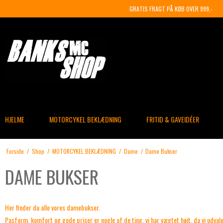
GRATIS FRAGT PÅ KØB OVER 999,-
HJELME
MOTORCYKEL BEKLÆDNING
FRITID & GAVEIDÉER
Forside
/
Shop
/
MOTORCYKEL BEKLÆDNING
/
Dame
/
Dame Bukser
DAME BUKSER
Her finder du alle vores damebukser.
Pasform, komfort og gode priser er nogle af de ting, vi har vægtet højt, da vi udv