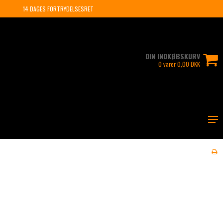
14 DAGES FORTRYDELSESRET
DIN INDKØBSKURV
0 varer 0,00 DKK