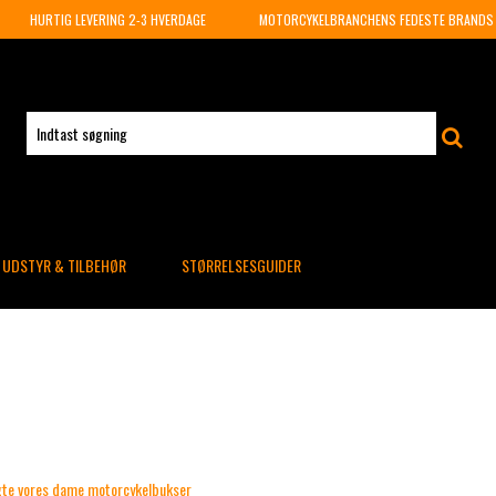
HURTIG LEVERING 2-3 HVERDAGE
MOTORCYKELBRANCHENS FEDESTE BRANDS
UDSTYR & TILBEHØR
STØRRELSESGUIDER
algte vores dame motorcykelbukser