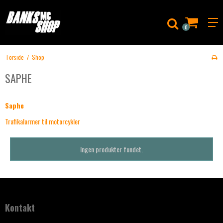
0
Forside
/
Shop
SAPHE
Saphe
Trafikalarmer til motorcykler
Ingen produkter fundet.
Kontakt