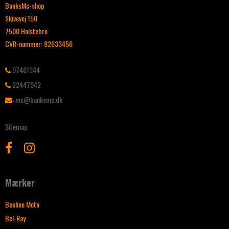
BanksMc-shop
Skivevej 150
7500 Holstebro
CVR-nummer
:
82633456
97461344
22447942
:
mc@banksmc.dk
Sitemap
Mærker
Beeline Moto
Bel-Ray