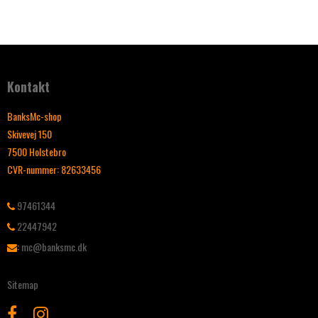
Kontakt
BanksMc-shop
Skivevej 150
7500 Holstebro
CVR-nummer
:
82633456
97461344
22447942
:
mc@banksmc.dk
Sitemap