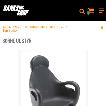
0
Forside
/
Shop
/
MOTORCYKEL BEKLÆDNING
/
Børn
/
Børne Udstyr
BØRNE UDSTYR