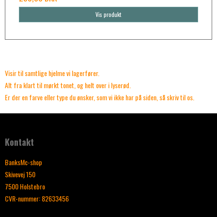
Vis produkt
Visir til samtlige hjelme vi lagerfører.
Alt fra klart til mørkt tonet, og helt over i lyserød.
Er der en farve eller type du ønsker, som vi ikke har på siden, så skriv til os.
Kontakt
BanksMc-shop
Skivevej 150
7500 Holstebro
CVR-nummer
:
82633456