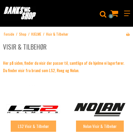
0
Forside
/
Shop
/
HJELME
/
Visir & Tilbehør
VISIR & TILBEHØR
Her på siden, finder du visir der passer til, samtlige af de hjelme vi lagerfører.
Du finder visir fra brand som LS2, Roeg og Nolan.
LS2 Visir & Tilbehør
Nolan Visir & Tilbehør