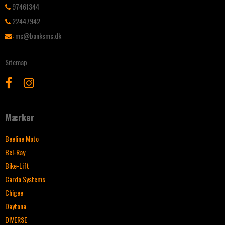
97461344
22447942
:
mc@banksmc.dk
Sitemap
Mærker
Beeline Moto
Bel-Ray
Bike-Lift
Cardo Systems
Chigee
Daytona
DIVERSE